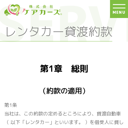
S
k
MENU
i
p
レンタカー貸渡約款
t
o
t
h
e
c
第1章 総則
o
n
t
（約款の適用）
e
n
第1条
t
当社は、この約款の定めるところにより、貸渡自動車
（ 以下「レンタカー」といいます。 ）を借受人に貸し