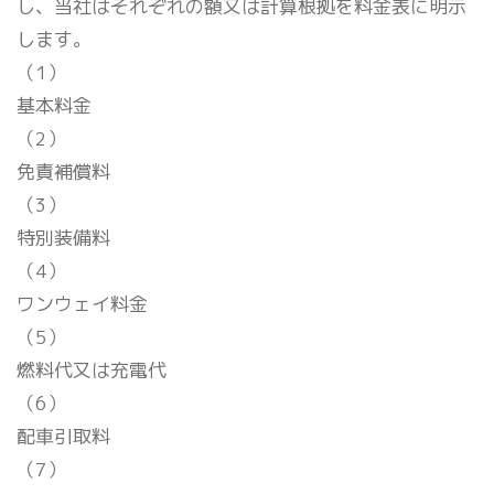
し、当社はそれぞれの額又は計算根拠を料金表に明示
します。
（1）
基本料金
（2）
免責補償料
（3）
特別装備料
（4）
ワンウェイ料金
（5）
燃料代又は充電代
（6）
配車引取料
（7）