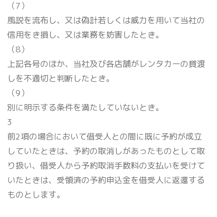
訪問入浴事業
（7）
お客様の声
風説を流布し、又は偽計若しくは威力を用いて当社の
Q&A
信用をき損し、又は業務を妨害したとき。
会社概要
（8）
お問い合わせ
上記各号のほか、当社及び各店舗がレンタカーの貸渡
しを不適切と判断したとき。
（9）
別に明示する条件を満たしていないとき。
3
前2項の場合において借受人との間に既に予約が成立
していたときは、予約の取消しがあったものとして取
り扱い、借受人から予約取消手数料の支払いを受けて
いたときは、受領済の予約申込金を借受人に返還する
ものとします。