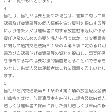
これに従うものとします。
4
当社は、当社が必要と認めた場合は、警察に対して自
認書及び貸渡証等の個人情報を含む資料を提出する等
により借受人又は運転者に対する放置駐車違反に係る
責任追及のための必要な協力を行うほか、公安委員会
に対して道路交通法第５１条の４第６項に定める弁明
書及び自認書並び貸渡証等の資料を提出し、事実関係
を報告する等の必要な法的措置をとることができるも
のとし、借受人又は運転者はこれに同意するものとし
ます。
5
当社が道路交通法第５１条の４第１項の放置違反金納
付命令を受け、放置違反金を納付した場合又は借受人
若しくは運転者の探索に要した費用若しくは車両の移