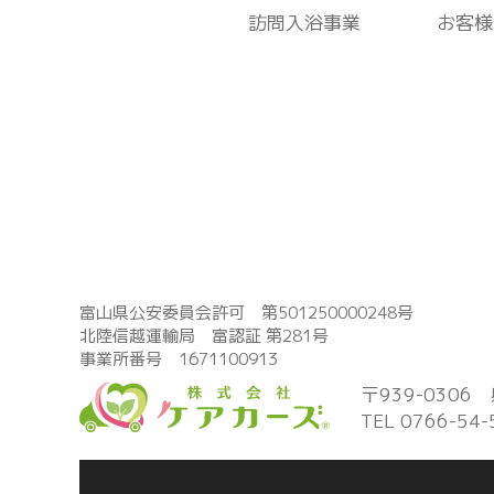
訪問入浴事業
お客様
富山県公安委員会許可 第501250000248号
北陸信越運輸局 富認証 第281号
事業所番号 1671100913
〒939-0306
TEL 0766-54-