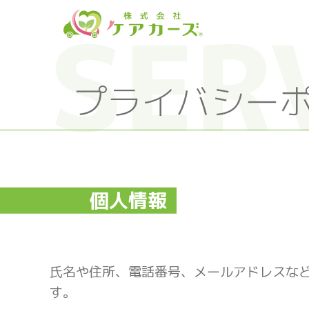
S
k
i
p
t
プライバシー
o
t
h
e
c
o
個人情報
n
t
e
n
t
氏名や住所、電話番号、メールアドレスな
す。