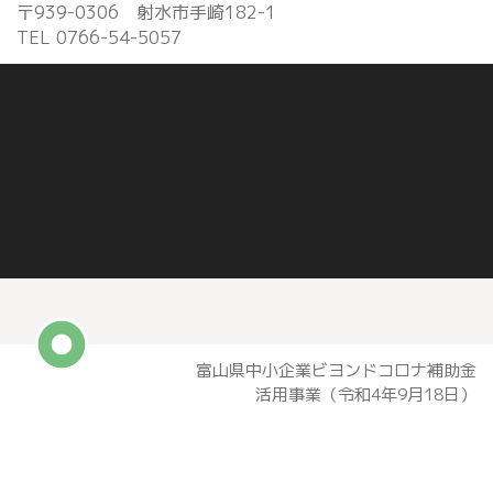
〒939-0306 射水市手崎182-1
訪問入浴事業
TEL 0766-54-5057
お客様の声
Q&A
会社概要
お問い合わせ
富山県中小企業ビヨンドコロナ補助金
活用事業（令和4年9月18日）