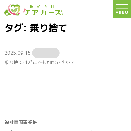
S
k
MENU
i
p
タグ:
乗り捨て
t
o
t
h
2025.09.15
e
乗り捨てはどこでも可能ですか？
c
o
n
t
e
n
t
福祉車両事業